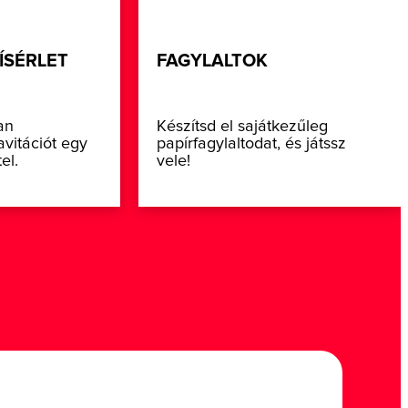
ÍSÉRLET
FAGYLALTOK
an
Készítsd el sajátkezűleg
avitációt egy
papírfagylaltodat, és játssz
tel.
vele!