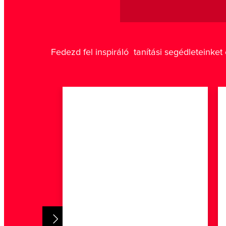
Fedezd fel inspiráló tanítási segédleteinke