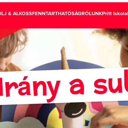
LJ & ALKOSS
FENNTARTHATÓSÁG
RÓLUNK
Pritt Iskol
Irány a sul