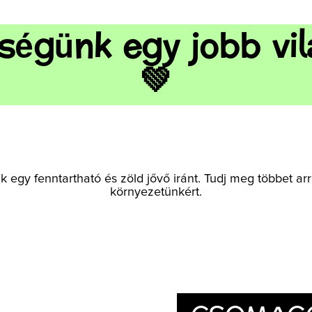
ségünk egy jobb vil
💚
TANÍTÁSI SEGÉDLET
Segédletek tanároknak,
gyakorlati példákkal: hogyan
tanuljunk játszva?
k egy fenntartható és zöld jővő iránt. Tudj meg többet arr
környezetünkért.