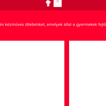
👨‍🏫
t és kézműves ötleteinket, amelyek által a gyermekek fejl