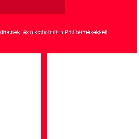
ődhetnek és alkothatnak a Pritt termékekkel!