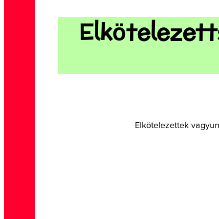
Elkötelezett
NAPRENDSZER
Alkosd meg saját kézműves
Naprendszeredet, és játssz a
bolygókkal!
Elkötelezettek vagyun