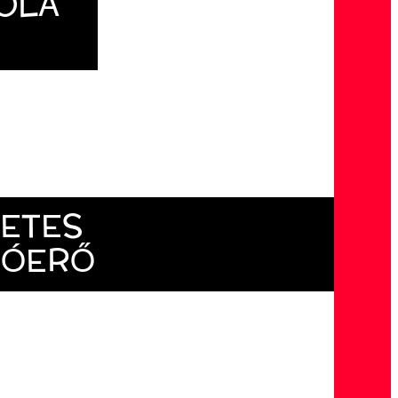
OLÁ
ETES
TÓERŐ