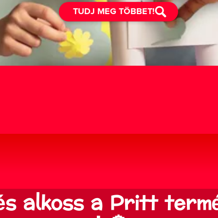
TUDJ MEG TÖBBET!
és alkoss a Pritt term