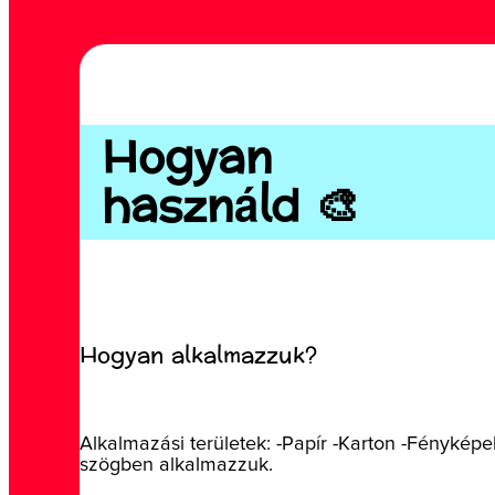
Hogyan
használd 🎨
Hogyan alkalmazzuk?
Alkalmazási területek: -Papír -Karton -Fénykép
szögben alkalmazzuk.