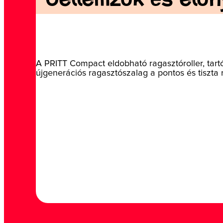
A PRITT Compact eldobható ragasztóroller, tar
újgenerációs ragasztószalag a pontos és tiszta 