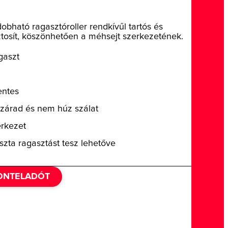
bható ragasztóroller rendkívűl tartós és
ztosít, köszönhetően a méhsejt szerkezetének.
gaszt
entes
szárad és nem húz szálat
erkezet
iszta ragasztást tesz lehetőve
ZONTELADÓT