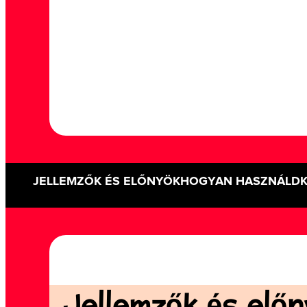
JELLEMZŐK ÉS ELŐNYÖK
HOGYAN HASZNÁLD
Jellemzők és előny