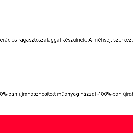
generációs ragasztószalaggal készülnek. A méhsejt szerke
 50%-ban újrahasznosított műanyag házzal -100%-ban újra