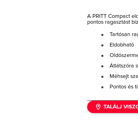
A PRITT Compact eldo
pontos ragasztást bi
Tartósan ra
Eldobható
Oldószerm
Átlátszóra 
Méhsejt sz
Pontos és t
TALÁLJ VIS