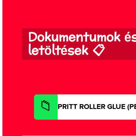
Dokumentumok é
letöltések 📋
PRITT ROLLER GLUE (