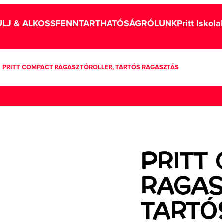
LJ & ALKOSS
FENNTARTHATÓSÁG
RÓLUNK
Pritt Iskol
PRITT COMPACT RAGASZTÓROLLER, TARTÓS RAGASZTÁS
PRITT
RAGAS
TARTÓ