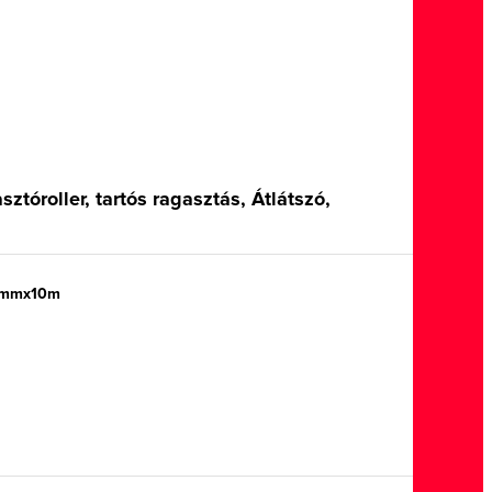
tóroller, tartós ragasztás, Átlátszó,
4mmx10m