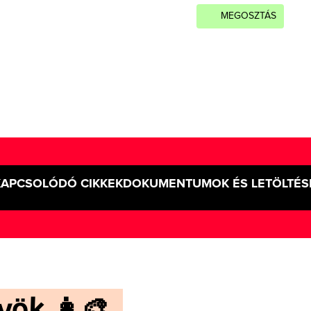
MEGOSZTÁS
KAPCSOLÓDÓ CIKKEK
DOKUMENTUMOK ÉS LETÖLTÉS
ök 👩‍🎨