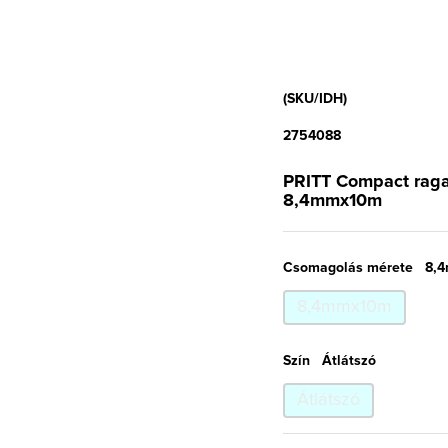
(SKU/IDH)
2754088
PRITT Compact ragasz
8,4mmx10m
Csomagolás mérete
8,
8,4mmx10m
Szín
Átlátszó
Átlátszó