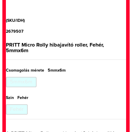
(SKU/IDH)
2679507
PRITT Micro Rolly hibajavító roller, Fehér,
5mmx6m
Csomagolás mérete
5mmx6m
5mmx6m
Szín
Fehér
Fehér