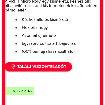
A PRITT Micro Rolly egy kisméretű, kézhez álló
hibajavító roller, ami kis termetének köszönhetően
bárhol elfér.
Kézhez álló és kisméretű
Flexibilis hegy
Azonnal újraírható
Egyszerű és tiszta hibajavítás
100%-ban újrahasznosítható
TALÁLJ VISZONTELADÓT
MEGOSZTÁS