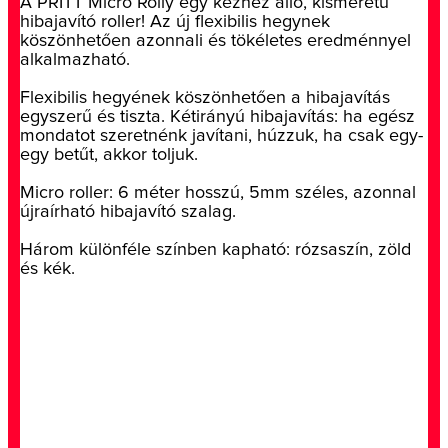
A PRITT Micro Rolly egy kézhez álló, kisméretű
hibajavító roller! Az új flexibilis hegynek
köszönhetően azonnali és tökéletes eredménnyel
alkalmazható.
Flexibilis hegyének köszönhetően a hibajavítás
egyszerű és tiszta. Kétirányú hibajavítás: ha egész
mondatot szeretnénk javítani, húzzuk, ha csak egy-
egy betűt, akkor toljuk.
Micro roller: 6 méter hosszú, 5mm széles, azonnal
újraírható hibajavító szalag.
Három különféle színben kapható: rózsaszín, zöld
és kék.