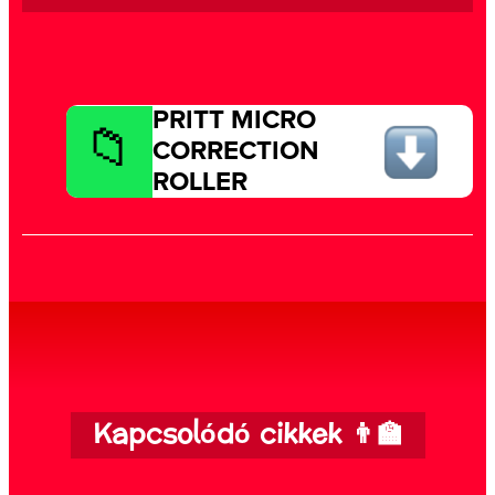
PRITT MICRO
CORRECTION
ROLLER
Kapcsolódó cikkek 👨‍🏫