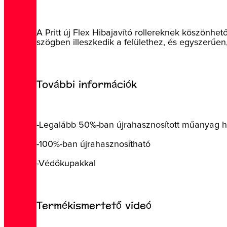
A Pritt új Flex Hibajavító rollereknek köszönh
szögben illeszkedik a felülethez, és egyszerűen
További információk
-Legalább 50%-ban újrahasznosított műanyag 
-100%-ban újrahasznosítható
-Védőkupakkal
Termékismertető videó