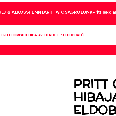
LJ & ALKOSS
FENNTARTHATÓSÁG
RÓLUNK
Pritt Iskol
PRITT COMPACT HIBAJAVÍTÓ ROLLER, ELDOBHATÓ
PRITT
HIBAJ
ELDO