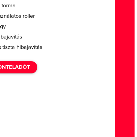
ó forma
ználatos roller
egy
ibajavítás
 tiszta hibajavítás
ZONTELADÓT