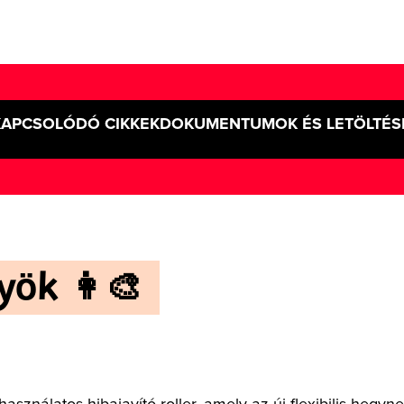
KAPCSOLÓDÓ CIKKEK
DOKUMENTUMOK ÉS LETÖLTÉS
ök 👩‍🎨