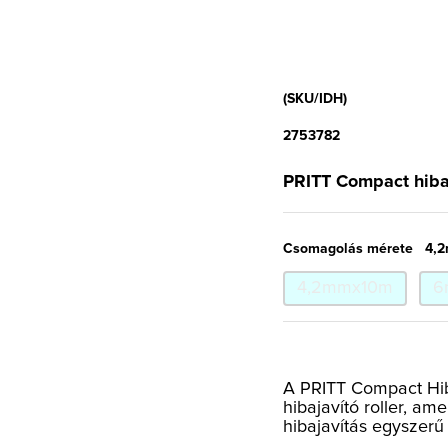
(SKU/IDH)
2753782
PRITT Compact hibaj
Csomagolás mérete
4,
4,2mmx10m
6
A PRITT Compact Hiba
hibajavító roller, am
hibajavítás egyszerű 