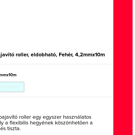
avító roller, eldobható, Fehér, 4,2mmx10m
2mmx10m
mmx10m
javító roller egy egyszer használatos
ely a flexibilis hegyének köszönhetően a
és tiszta.