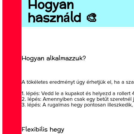
Hogyan
használd 🎨
Hogyan alkalmazzuk?
A tökéletes eredményt úgy érhetjük el, ha a sz
1. lépés: Vedd le a kupakot és helyezd a rollert
2. lépés: Amennyiben csak egy betűt szeretnél jav
3. lépés: A rugalmas hegy pontosan illeszkedik, 
Flexibilis hegy