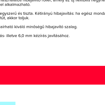
sználatos hibajavító roller, amely az új flexibilis hegyn
el alkalmazható.
egyszerű és tiszta. Kétirányú hibajavítás: ha egész mond
űt, akkor toljuk.
aírható kiváló minőségű hibajavító szalag.
s- illetve 6,0 mm kézírás javításához.