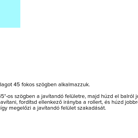
alagot 45 fokos szögben alkalmazzuk.
 45°-os szögben a javítandó felületre, majd húzd el balról
ítani, fordítsd ellenkező irányba a rollert, és húzd jobbró
így megelőzi a javítandó felület szakadását.