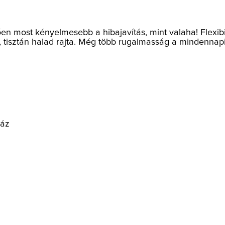
etően most kényelmesebb a hibajavítás, mint valaha! Flex
, tisztán halad rajta. Még több rugalmasság a mindennapi
ház