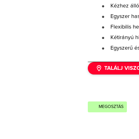
Kézhez áll
Egyszer has
Flexibilis h
Kétirányú h
Egyszerű és
TALÁLJ VIS
MEGOSZTÁS