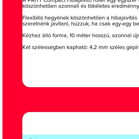
A PRITT Compact Hibajavító roller egy egyszer ha
köszönhetően azonnali és tökéletes eredménny
Flexibilis hegyének köszönhetően a hibajavítás 
szeretnénk javítani, húzzuk, ha csak egy-egy bet
Kézhez álló forma, 10 méter hosszú, azonnal újr
Két szélességben kapható: 4,2 mm széles gépírá