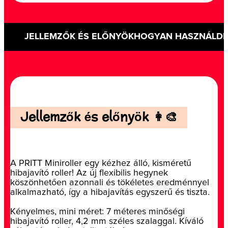
JELLEMZŐK ÉS ELŐNYÖK
HOGYAN HASZNÁLD
Jellemzők és előnyök 👩‍🎨
A PRITT Miniroller egy kézhez álló, kisméretű
hibajavító roller! Az új flexibilis hegynek
köszönhetően azonnali és tökéletes eredménnyel
alkalmazható, így a hibajavítás egyszerű és tiszta.
Kényelmes, mini méret: 7 méteres minőségi
hibajavító roller, 4,2 mm széles szalaggal. Kíváló