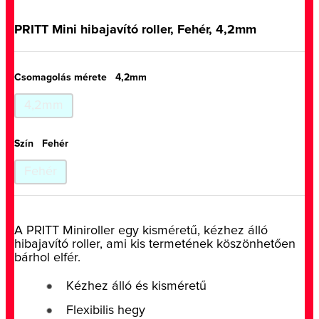
PRITT Mini hibajavító roller, Fehér, 4,2mm
Csomagolás mérete
4,2mm
4,2mm
Szín
Fehér
Fehér
A PRITT Miniroller egy kisméretű, kézhez álló
hibajavító roller, ami kis termetének köszönhetően
bárhol elfér.
Kézhez álló és kisméretű
Flexibilis hegy