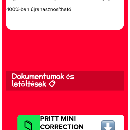
-100%-ban újrahasznosítható
Dokumentumok és
letöltések 📋
PRITT MINI
CORRECTION