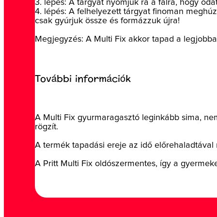
3. lépés: A tárgyat nyomjuk rá a falra, hogy oda
4. lépés: A felhelyezett tárgyat finoman meghúz
csak gyúrjuk össze és formázzuk újra!
Megjegyzés: A Multi Fix akkor tapad a legjobban,
További információk
A Multi Fix gyurmaragasztó leginkább sima, nem
rögzít.
A termék tapadási ereje az idő előrehaladtával n
A Pritt Multi Fix oldószermentes, így a gyermek