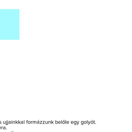
és ujjainkkal formázzunk belőle egy golyót.
yra.