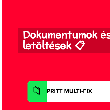
Dokumentumok é
letöltések 📋
PRITT MULTI-FIX