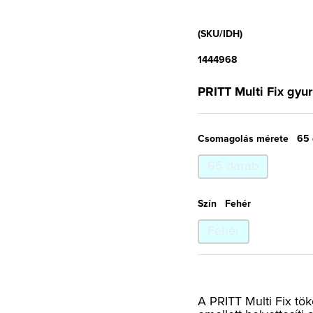
(SKU/IDH)
1444968
PRITT Multi Fix gyu
Csomagolás mérete
65 
65 darab
Szín
Fehér
Fehér
A PRITT Multi Fix tö