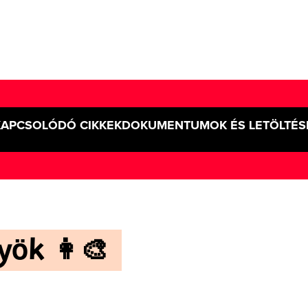
KAPCSOLÓDÓ CIKKEK
DOKUMENTUMOK ÉS LETÖLTÉS
ök 👩‍🎨