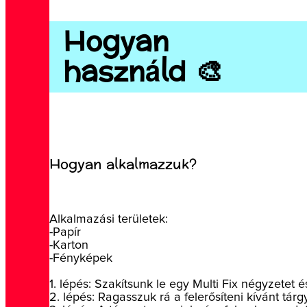
Hogyan
használd 🎨
Hogyan alkalmazzuk?
Alkalmazási területek:
-Papír
-Karton
-Fényképek
1. lépés: Szakítsunk le egy Multi Fix négyzetet 
2. lépés: Ragasszuk rá a felerősíteni kívánt tárg