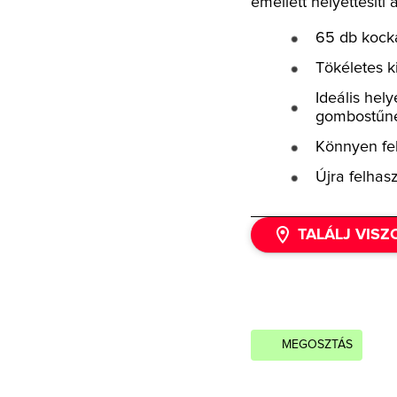
emellett helyettesíti
65 db kocká
Tökéletes k
Ideális hel
gombostűn
Könnyen fel
Újra felhas
TALÁLJ VIS
MEGOSZTÁS