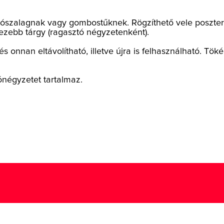
sztószalagnak vagy gombostűknek. Rögzíthető vele poszter,
ebb tárgy (ragasztó négyzetenként).
és onnan eltávolítható, illetve újra is felhasználható. Töké
ónégyzetet tartalmaz.