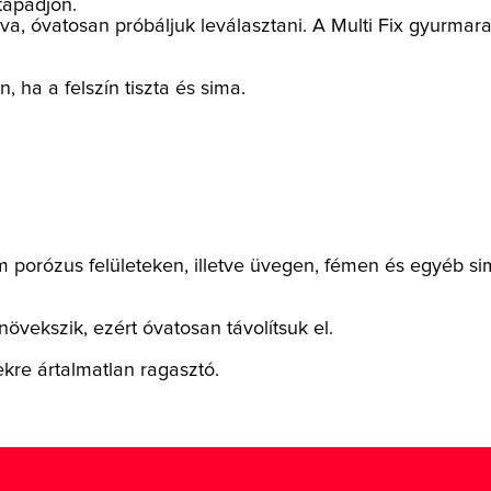
tapadjon.
va, óvatosan próbáljuk leválasztani. A Multi Fix gyurmarag
 ha a felszín tiszta és sima.
 porózus felületeken, illetve üvegen, fémen és egyéb sim
övekszik, ezért óvatosan távolítsuk el.
ekre ártalmatlan ragasztó.