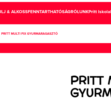
LJ & ALKOSS
FENNTARTHATÓSÁG
RÓLUNK
Pritt Iskol
PRITT MULTI FIX GYURMARAGASZTÓ
PRITT 
GYUR