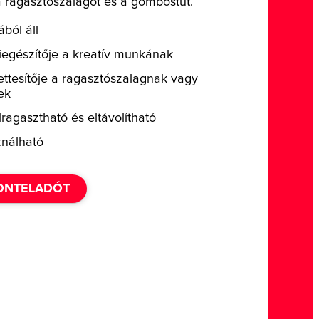
 a ragasztószalagot és a gombostűt.
ból áll
iegészítője a kreatív munkának
yettesítője a ragasztószalagnak vagy
ek
ragasztható és eltávolítható
ználható
ZONTELADÓT