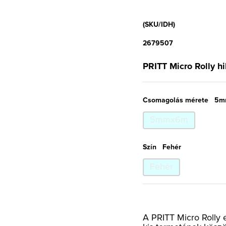
(SKU/IDH)
2679507
PRITT Micro Rolly h
Csomagolás mérete
5m
5mmx6m
Szín
Fehér
Fehér
A PRITT Micro Rolly e