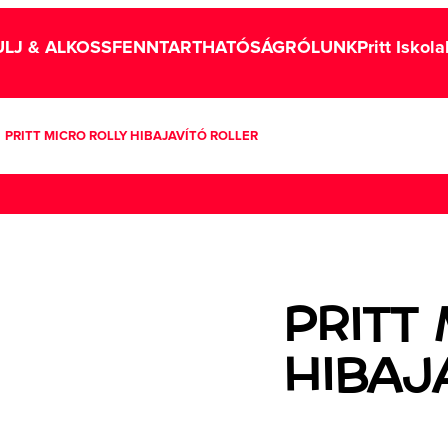
LJ & ALKOSS
FENNTARTHATÓSÁG
RÓLUNK
Pritt Iskol
PRITT MICRO ROLLY HIBAJAVÍTÓ ROLLER
PRITT
HIBAJ