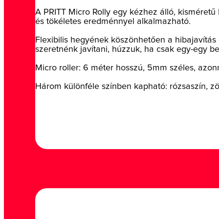
A PRITT Micro Rolly egy kézhez álló, kisméretű h
és tökéletes eredménnyel alkalmazható.
Flexibilis hegyének köszönhetően a hibajavítás 
szeretnénk javítani, húzzuk, ha csak egy-egy bet
Micro roller: 6 méter hosszú, 5mm széles, azonna
Három különféle színben kapható: rózsaszín, zö