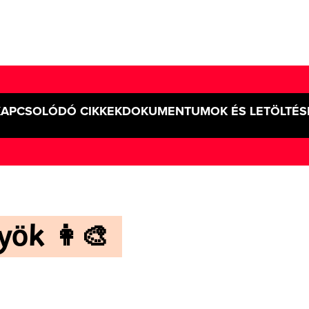
KAPCSOLÓDÓ CIKKEK
DOKUMENTUMOK ÉS LETÖLTÉS
ök 👩‍🎨