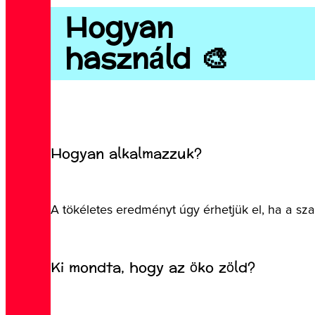
Hogyan
használd 🎨
Hogyan alkalmazzuk?
A tökéletes eredményt úgy érhetjük el, ha a sz
Ki mondta, hogy az öko zöld?