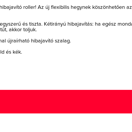
ibajavító roller! Az új flexibilis hegynek köszönhetően a
egyszerű és tiszta. Kétirányú hibajavítás: ha egész mond
űt, akkor toljuk.
l újraírható hibajavító szalag.
ld és kék.