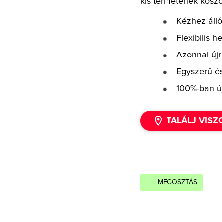
kis termetének köszö
Kézhez álló
Flexibilis h
Azonnal újr
Egyszerű és
100%-ban ú
TALÁLJ VIS
MEGOSZTÁS