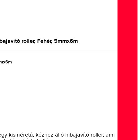
ibajavító roller, Fehér, 5mmx6m
mx6m
gy kisméretű, kézhez álló hibajavító roller, ami