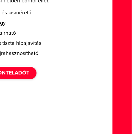
nhetően bárhol elfér.
 és kisméretű
egy
aírható
 tiszta hibajavítás
jrahasznosítható
ZONTELADÓT