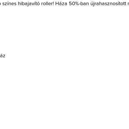
ro színes hibajavító roller! Háza 50%-ban újrahasznosíto
ház