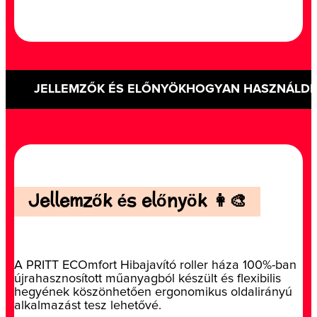
JELLEMZŐK ÉS ELŐNYÖK
HOGYAN HASZNÁLD
Jellemzők és előnyök 👩‍🎨
A PRITT ECOmfort Hibajavító roller háza 100%-ban
újrahasznosított műanyagból készült és flexibilis
hegyének köszönhetően ergonomikus oldalirányú
alkalmazást tesz lehetővé.