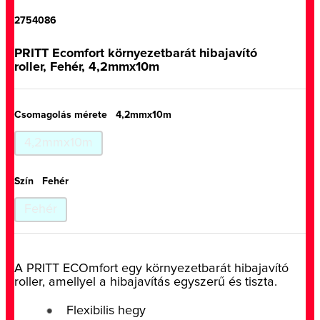
2754086
PRITT Ecomfort környezetbarát hibajavító
roller, Fehér, 4,2mmx10m
Csomagolás mérete
4,2mmx10m
4,2mmx10m
Szín
Fehér
Fehér
A PRITT ECOmfort egy környezetbarát hibajavító
roller, amellyel a hibajavítás egyszerű és tiszta.
Flexibilis hegy