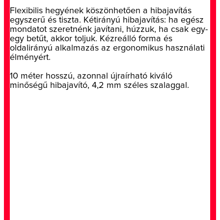
Flexibilis hegyének köszönhetően a hibajavítás
egyszerű és tiszta. Kétirányú hibajavítás: ha egész
mondatot szeretnénk javítani, húzzuk, ha csak egy-
egy betűt, akkor toljuk. Kézreálló forma és
oldalirányú alkalmazás az ergonomikus használati
élményért.
10 méter hosszú, azonnal újraírható kiváló
minőségű hibajavító, 4,2 mm széles szalaggal.