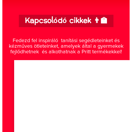
Kapcsolódó cikkek 👨‍🏫
Fedezd fel inspiráló tanítási segédleteinket és
kézműves ötleteinket, amelyek által a gyermekek
fejlődhetnek és alkothatnak a Pritt termékekkel!