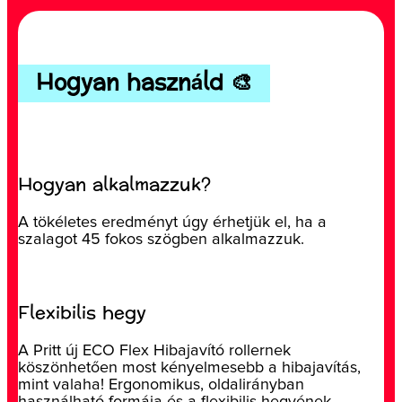
Hogyan használd 🎨
Hogyan alkalmazzuk?
A tökéletes eredményt úgy érhetjük el, ha a
szalagot 45 fokos szögben alkalmazzuk.
Flexibilis hegy
A Pritt új ECO Flex Hibajavító rollernek
köszönhetően most kényelmesebb a hibajavítás,
mint valaha! Ergonomikus, oldalirányban
használható formája és a flexibilis hegyének