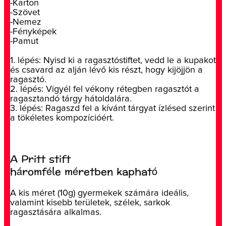
-Karton
-Szövet
-Nemez
-Fényképek
-Pamut
1. lépés: Nyisd ki a ragasztóstiftet, vedd le a kupakot
és csavard az alján lévő kis részt, hogy kijöjjön a
ragasztó.
2. lépés: Vigyél fel vékony rétegben ragasztót a
ragasztandó tárgy hátoldalára.
3. lépés: Ragaszd fel a kívánt tárgyat ízlésed szerint
a tökéletes kompozícióért.
A Pritt stift
háromféle méretben kapható
A kis méret (10g) gyermekek számára ideális,
valamint kisebb területek, szélek, sarkok
ragasztására alkalmas.