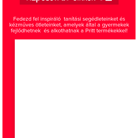
Fedezd fel inspiráló tanítási segédleteinket és
kézműves ötleteinket, amelyek által a gyermekek
fejlődhetnek és alkothatnak a Pritt termékekkel!