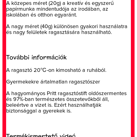
A közepes méret (20g) a kreatív és egyszerű
papírmunka mindentudója az irodában, az
iskolában és otthon egyaránt.
A nagy méret (40g) különösen gyakori használatra
és nagy felületek ragasztására használható.
További információk
A ragasztó 20℃-on kimosható a ruhából.
Gyermekekre ártalmatlan ragasztószer
A hagyományos Pritt ragasztóstift oldószermentes
és 97%-ban természetes összetevőkből áll,
beleértve a vizet is. Ezért használhatják
biztonsággal a gyerekek is.
Termékismertető videó