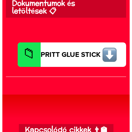
Dokumentumok és
letöltések 📋
PRITT GLUE STICK
Kapcsolódó cikkek 👨‍🏫