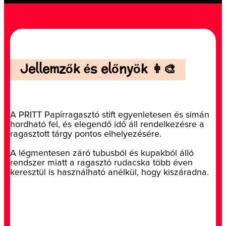
Jellemzők és előnyök 👩‍🎨
A PRITT Papírragasztó stift egyenletesen és simán
hordható fel, és elegendő idő áll rendelkezésre a
ragasztott tárgy pontos elhelyezésére.
A légmentesen záró tubusból és kupakból álló
rendszer miatt a ragasztó rudacska több éven
keresztül is használható anélkül, hogy kiszáradna.