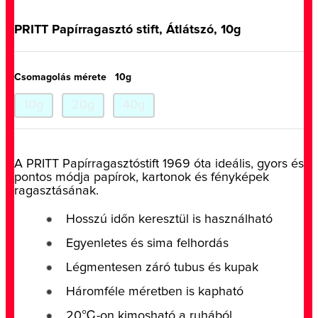
PRITT Papírragasztó stift, Átlátszó, 10g
Csomagolás mérete
10g
10g
20g
40g
A PRITT Papírragasztóstift 1969 óta ideális, gyors és
pontos módja papírok, kartonok és fényképek
ragasztásának.
Hosszú időn keresztül is használható
Egyenletes és sima felhordás
Légmentesen záró tubus és kupak
Háromféle méretben is kapható
20℃-on kimosható a ruhából