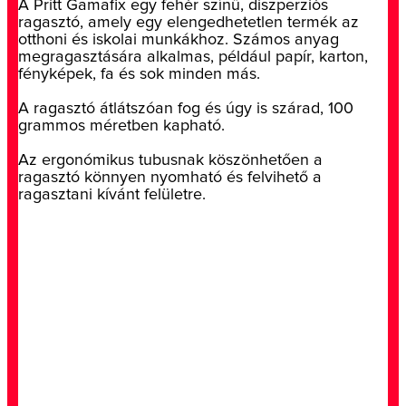
A Pritt Gamafix egy fehér színű, diszperziós
ragasztó, amely egy elengedhetetlen termék az
otthoni és iskolai munkákhoz. Számos anyag
megragasztására alkalmas, például papír, karton,
fényképek, fa és sok minden más.
A ragasztó átlátszóan fog és úgy is szárad, 100
grammos méretben kapható.
Az ergonómikus tubusnak köszönhetően a
ragasztó könnyen nyomható és felvihető a
ragasztani kívánt felületre.