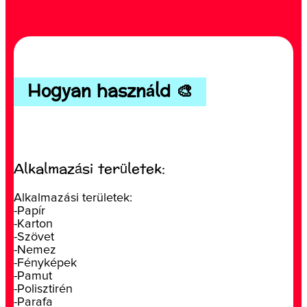
Hogyan használd 🎨
Alkalmazási területek:
Alkalmazási területek:
-Papír
-Karton
-Szövet
-Nemez
-Fényképek
-Pamut
-Polisztirén
-Parafa