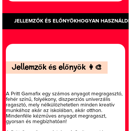
JELLEMZŐK ÉS ELŐNYÖK
HOGYAN HASZNÁLD
Jellemzők és előnyök 👩‍🎨
A Pritt Gamafix egy számos anyagot megragasztó,
fehér színű, folyékony, diszperziós univerzális
ragasztó, mely nélkülözhetetlen minden kreatív
munkához akár az iskolában, akár otthon.
Mindenféle kézműves anyagot megragaszt,
gyorsan és megbízhatóan!