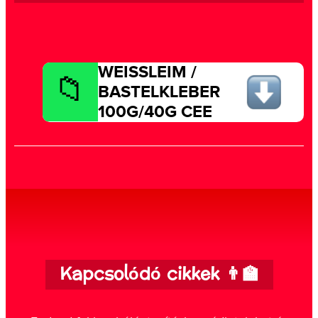
WEISSLEIM /
BASTELKLEBER
100G/40G CEE
Kapcsolódó cikkek 👨‍🏫