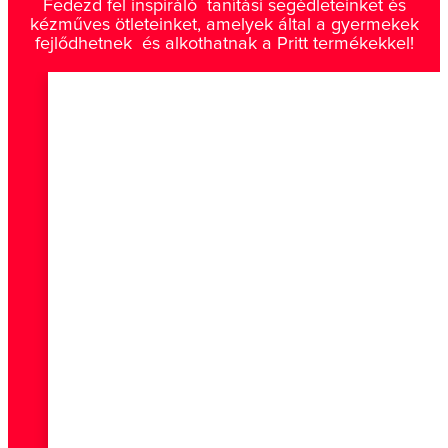
Fedezd fel inspiráló tanítási segédleteinket és
kézműves ötleteinket, amelyek által a gyermekek
fejlődhetnek és alkothatnak a Pritt termékekkel!